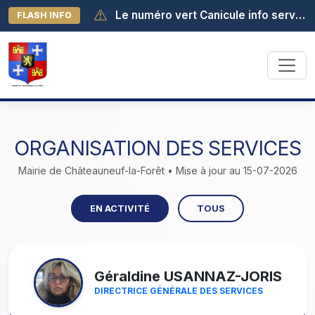
Le numéro vert Canicule info service est activé au 0 800 06 66 66. Il est joignable de 8h à 19h (appel gratuit depuis la France métropolitaine).
FLASH INFO
ORGANISATION DES SERVICES
Mairie de Châteauneuf-la-Forêt • Mise à jour au 15-07-2026
EN ACTIVITÉ
TOUS
Géraldine USANNAZ-JORIS
DIRECTRICE GÉNÉRALE DES SERVICES