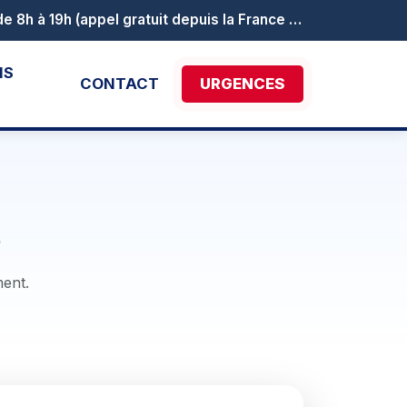
Le numéro vert Canicule info service est activé au 0 800 06 66 66. Il est joignable de 8h à 19h (appel gratuit depuis la France métropolitaine).
NS
CONTACT
URGENCES
e
ment.