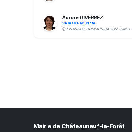
Aurore DIVERREZ
3e maire adjointe
FINANCES, COMMUNICATION, SANTE
Fabien DUCROT
Conseiller municipal
Noémie FAUVEL
5e maire adjointe
AFFAIRES SCOLAIRES, JEUNESSE, SE
ET LOISIRS
Sébastien FOUQUET
Conseiller municipal
Mairie de Châteauneuf-la-Forêt