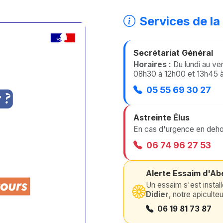
Services de la
Secrétariat Général
Horaires :
Du lundi au ve
08h30 à 12h00 et 13h45 
05 55 69 30 27
Astreinte Élus
En cas d'urgence en dehor
06 74 96 27 53
Alerte Essaim d'Abe
Un essaim s'est instal
Didier
, notre apiculte
06 19 81 73 87