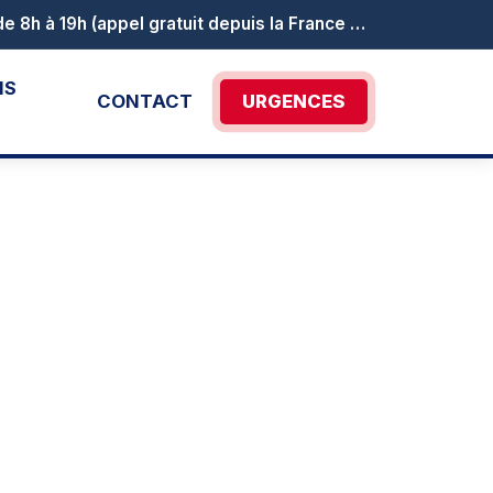
Le numéro vert Canicule info service est activé au 0 800 06 66 66. Il est joignable de 8h à 19h (appel gratuit depuis la France métropolitaine).
NS
CONTACT
URGENCES