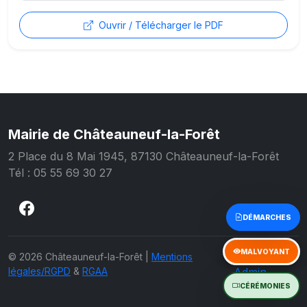
Ouvrir / Télécharger le PDF
Mairie de Châteauneuf-la-Forêt
2 Place du 8 Mai 1945, 87130 Châteauneuf-la-Forêt
Tél : 05 55 69 30 27
Accès
© 2026 Châteauneuf-la-Forêt |
Mentions
légales/RGPD
&
RGAA
Admin