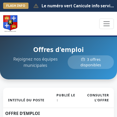
Le numéro vert Canicule info service est activé au 0 800 06 66 66. Il est joignable de 8h à 19h (appel gratuit depuis la France métropolitaine).
FLASH INFO
Offres d'emploi
Rejoignez nos équipes
3 offres
municipales
disponibles
PUBLIÉ LE
CONSULTER
INTITULÉ DU POSTE
↑
L'OFFRE
OFFRE D’EMPLOI