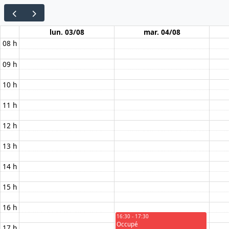
lun. 03/08
mar. 04/08
08 h
09 h
10 h
11 h
12 h
13 h
14 h
15 h
16 h
16:30 - 17:30
Occupé
17 h