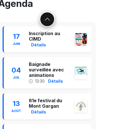
Agenda
Inscription au
17
CIMD
JUIN
Détails
Baignade
04
surveillée avec
animations
JUIL
13:30
Détails
27/07/2026
bitants de
Solidarité avec les
61e festival du
 de
sinistrés des incendies
13
Mont Gargan
nce
de Gironde et des landes
AOÛT
Détails
Lire plus