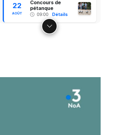
Concours de
22
pétanque
AOÛT
09:00
Détails
Spectacle des
27
mascottes
AOÛT
18:30
Détails
18
P'art à chute
Détails
SEPT