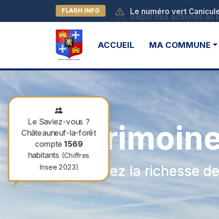
Début des activités au l
FLASH INFO
ACCUEIL
MA COMMUNE
Le Saviez-vous ?
Patrimoine
Châteauneuf-la-forêt
compte
1569
habitants
(Chiffres
Insee 2023)
Découvrez la richesse de n